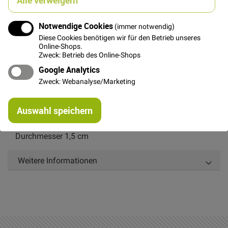
Notwendige Cookies
(immer notwendig)
In den Warenkorb
Diese Cookies benötigen wir für den Betrieb unseres
Online-Shops.
Zweck: Betrieb des Online-Shops
Google Analytics
Zweck: Webanalyse/Marketing
Details
Re
Auswahl speichern
mi
Petrolfarbener Apfelknopf
Or
Durchmesser 1,5 cm
Weitere Informationen