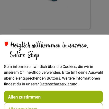
Zum
Knopf 2-Loch Apfel
Anfang
Herzlich willkommen in unserem
der
Bildgalerie
Online-Shop
15mm - Petrol
springen
Gern informieren wir dich über die Cookies, die wir in
unserem Online-Shop verwenden. Bitte triff deine Auswahl
über die entsprechenden Buttons. Weitere Informationen
findest du in unserer
Datenschutzerklärung
.
Verfügbarkeit
Auf Lager
Allen zustimmen
STÜCK
0,80 €
Menge
Alle verweigern