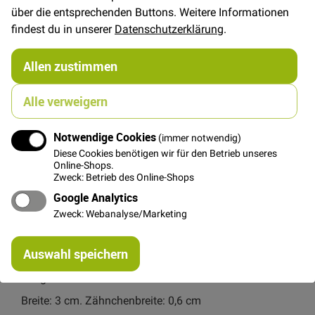
über die entsprechenden Buttons. Weitere Informationen
findest du in unserer
Datenschutzerklärung
.
In den Warenkorb
Allen zustimmen
Alle verweigern
Notwendige Cookies
(immer notwendig)
Details
Diese Cookies benötigen wir für den Betrieb unseres
Online-Shops.
Hochwertiger, teilbarer Metallreißverschluss von Riri
Zweck: Betrieb des Online-Shops
aus der Schweiz. Durch die polierte Kette gleitet der
Google Analytics
Zipper besonders gut und vehakt sich nicht beim
Zweck: Webanalyse/Marketing
Öffnen und Schließen.
Ein edles Detail an Tasche, Jacken und anderen
Re
Auswahl speichern
schönen Nähprojekten!
mi
Or
Länge: 30 cm
Breite: 3 cm. Zähnchenbreite: 0,6 cm