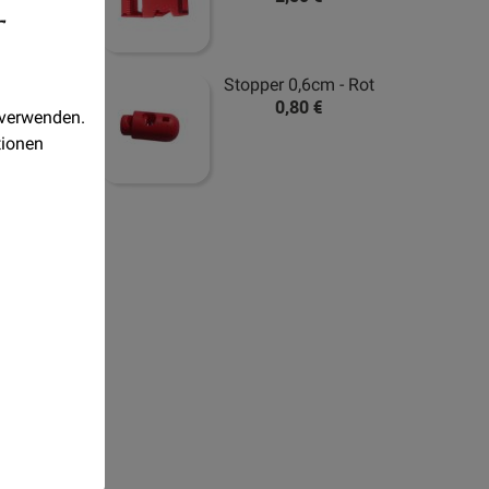
-
Stopper 0,6cm - Rot
0,80 €
 verwenden.
tionen
Realisiert
mit
Orejime