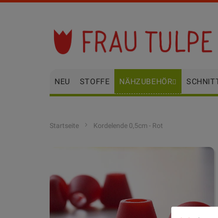
Zum
Inhalt
springen
NEU
STOFFE
NÄHZUBEHÖR
SCHNIT
Startseite
Kordelende 0,5cm - Rot
Zum
Ende
der
Bildgalerie
springen