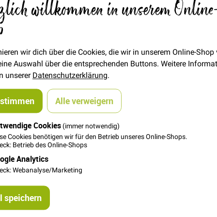
zlich willkommen in unserem Online
p
STÜCK
0,30 €
Menge
ieren wir dich über die Cookies, die wir in unserem Online-Shop
 deine Auswahl über die entsprechenden Buttons. Weitere Informa
In den Warenkorb
in unserer
Datenschutzerklärung
.
ustimmen
Alle verweigern
twendige Cookies
(immer notwendig)
se Cookies benötigen wir für den Betrieb unseres Online-Shops.
ck: Betrieb des Online-Shops
ogle Analytics
 1,4cm hoch
eck: Webanalyse/Marketing
 speichern