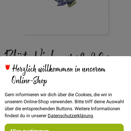
Zum
Blüte Vichy groß 20mm
Anfang
der
Bildgalerie
- blau
Herzlich willkommen in unserem
springen
Online-Shop
Verfügbarkeit
Auf Lager
Gern informieren wir dich über die Cookies, die wir in
STÜCK
unserem Online-Shop verwenden. Bitte triff deine Auswahl
über die entsprechenden Buttons. Weitere Informationen
0,30 €
Menge
findest du in unserer
Datenschutzerklärung
.
Allen zustimmen