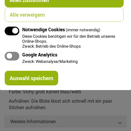
In den Warenkorb
Alle verweigern
Notwendige Cookies
(immer notwendig)
Diese Cookies benötigen wir für den Betrieb unseres
Details
Online-Shops.
Zweck: Betrieb des Online-Shops
Die Blüte lässt sich wunderbar aufnähen und hat einen
Google Analytics
sehr niedlichen Effekt. Ob auf Strickjacken, T-Shirts,
Zweck: Webanalyse/Marketing
Babymützen, Taschen etc. Ein Blümchen findet immer
sein Plätzchen.
Re
Auswahl speichern
mi
Durchmesser ca. 2 cm
Or
Farbe: Vichy groß kariert blau/weiß
Aufnähen: Die Blüte lässt sich schnell mit ein paar
Stichen aufnähen.
Weitere Informationen