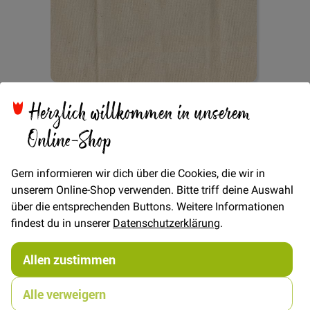
Zum
Herzlich willkommen in unserem
Nessel fest
Anfang
der
Online-Shop
Bildgalerie
springen
Verfügbarkeit
Auf Lager
Gern informieren wir dich über die Cookies, die wir in
unserem Online-Shop verwenden. Bitte triff deine Auswahl
€/METER
(Freie Eingabe)
über die entsprechenden Buttons. Weitere Informationen
9,00 €
findest du in unserer
Datenschutzerklärung
.
Menge
Allen zustimmen
In den Warenkorb
Alle verweigern