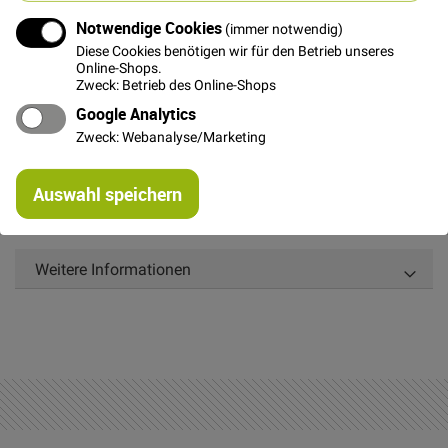
Notwendige Cookies
(immer notwendig)
Diese Cookies benötigen wir für den Betrieb unseres
Online-Shops.
Details
Zweck: Betrieb des Online-Shops
Google Analytics
Der NESSELSTOFF besteht aus 100% Baumwolle. Er
Zweck: Webanalyse/Marketing
ist ungewaschen und läuft ca. 15-20% ein!
Nähzweck: Nessel wird gerne für Probeschnitte oder
Re
Auswahl speichern
mi
Kisseninlays benutzt. Für Bekleidung ist Nessel nicht
Or
geeignet, er ist zu grob und läuft stark ein.
Weitere Informationen