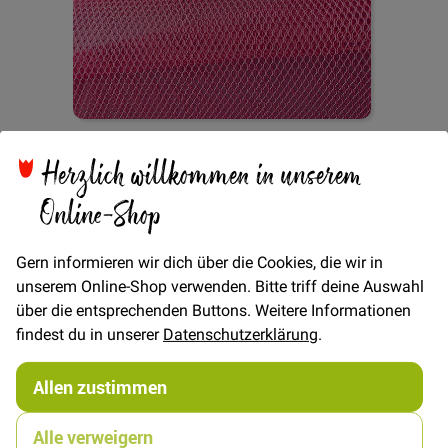
Herzlich willkommen in unserem
Zum
Online-Shop
Netzstoff - Rosa
Anfang
der
Bildgalerie
Gern informieren wir dich über die Cookies, die wir in
springen
unserem Online-Shop verwenden. Bitte triff deine Auswahl
Verfügbarkeit
Auf Lager
über die entsprechenden Buttons. Weitere Informationen
€/METER
(Freie Eingabe)
findest du in unserer
Datenschutzerklärung
.
5,00 €
Menge
Allen zustimmen
Alle verweigern
In den Warenkorb