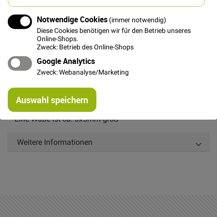
Notwendige Cookies
(immer notwendig)
Diese Cookies benötigen wir für den Betrieb unseres
Online-Shops.
Zweck: Betrieb des Online-Shops
Details
Google Analytics
Zweck: Webanalyse/Marketing
Netzstoff ist nicht elastisch und relativ starr. Toll zum
Re
Dekorieren und für Kostüme. Aber auch im
Auswahl speichern
mi
Taschenbereich sehr beliebt.
Or
Eine Wabe ist ca. 3x5mm groß
Weitere Informationen