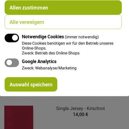
Allen zustimmen
Alle verweigern
Details
Unser Nicki ist eine weiche und kuschelige
Notwendige Cookies
(immer notwendig)
Nickiqualität. Super für Kindersachen aber auch richtig
Diese Cookies benötigen wir für den Betrieb unseres
toll für kuschelige Kapuzenpullis für die Großen!
Online-Shops.
Zweck: Betrieb des Online-Shops
Google Analytics
Zweck: Webanalyse/Marketing
Weitere Informationen
Re
Auswahl speichern
mi
Or
Das könnte Dich auch interessieren
Single Jersey - Kirschrot
14,00 €