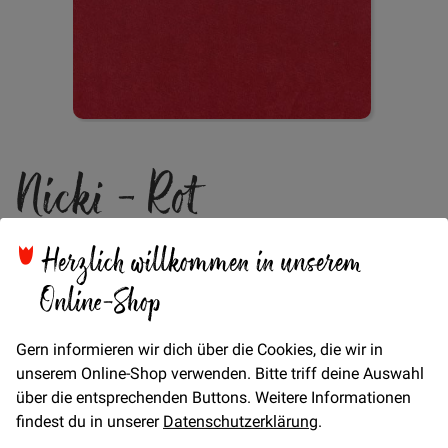
Zum
Nicki - Rot
Anfang
der
Bildgalerie
springen
Herzlich willkommen in unserem
Verfügbarkeit
Auf Lager
Online-Shop
€/METER
(Freie Eingabe)
16,00 €
Menge
Gern informieren wir dich über die Cookies, die wir in
unserem Online-Shop verwenden. Bitte triff deine Auswahl
über die entsprechenden Buttons. Weitere Informationen
In den Warenkorb
findest du in unserer
Datenschutzerklärung
.