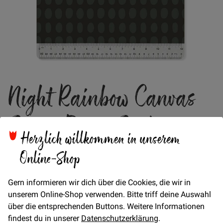
Zum
Night Rainbow Canvas
Anfang
der
Bildgalerie
Spot - Poppy Seed
springen
Herzlich willkommen in unserem
Online-Shop
Am Foto befindet sich ein Inch und Zentimeter Maßband!
Verfügbarkeit
Auf Lager
Gern informieren wir dich über die Cookies, die wir in
unserem Online-Shop verwenden. Bitte triff deine Auswahl
über die entsprechenden Buttons. Weitere Informationen
Artikel
findest du in unserer
Datenschutzerklärung
.
für