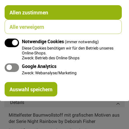
€/Meter
(Freie Eingabe)
gruppiertes
27,00 €
Allen zustimmen
Produkt
Alle verweigern
FAT QUARTER
(ca. 50 x 55 cm)
7,00 €
Notwendige Cookies
(immer notwendig)
Diese Cookies benötigen wir für den Betrieb unseres
Online-Shops.
Zweck: Betrieb des Online-Shops
In den Warenkorb
Google Analytics
Zweck: Webanalyse/Marketing
Re
Auswahl speichern
mi
Or
Details
Mittelfester Baumwollstoff mit grafischen Motiven aus
der Serie Night Rainbow by Deborah Fisher