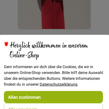
Zum
Reißverschluss
Anfang
Herzlich willkommen in unserem
der
Bildgalerie
Online-Shop
nahtverdeckt 62cm - Rot
springen
Gern informieren wir dich über die Cookies, die wir in
unserem Online-Shop verwenden. Bitte triff deine Auswahl
Verfügbarkeit
Auf Lager
über die entsprechenden Buttons. Weitere Informationen
findest du in unserer
Datenschutzerklärung
.
STÜCK
5,00 €
Menge
Allen zustimmen