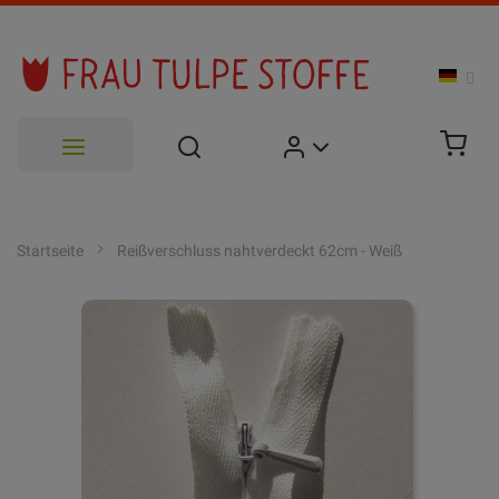
Zum
Inhalt
Startseite
Reißverschluss nahtverdeckt 62cm - Weiß
springen
Zum
Ende
der
Bildgalerie
springen