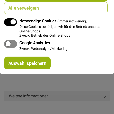
Alle verweigern
In den Warenkorb
Notwendige Cookies
(immer notwendig)
Diese Cookies benötigen wir für den Betrieb unseres
Online-Shops.
Zweck: Betrieb des Online-Shops
Google Analytics
Zweck: Webanalyse/Marketing
Details
Re
nahtverdeckter Reißverschluss, nicht teilbar, 62cm
Auswahl speichern
mi
lang, weiß
Or
Weitere Informationen