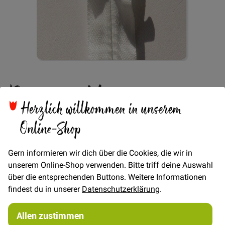
Zum
Reißverschluss
Anfang
der
Herzlich willkommen in unserem
Bildgalerie
nahtverdeckt 62cm -
springen
Online-Shop
Weiß
Gern informieren wir dich über die Cookies, die wir in
unserem Online-Shop verwenden. Bitte triff deine Auswahl
über die entsprechenden Buttons. Weitere Informationen
Verfügbarkeit
Auf Lager
findest du in unserer
Datenschutzerklärung
.
STÜCK
Allen zustimmen
5,00 €
Menge