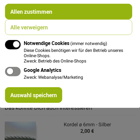
Allen zustimmen
Details
Alle verweigern
Glamour, Glitter, Karneval...dünne Maschenware mit
Notwendige Cookies
(immer notwendig)
Lurexfäden und mit Folienpailletten bedruckt...geeignet
Diese Cookies benötigen wir für den Betrieb unseres
für Prinzessin, Meerjungfrau und Co.! Durchmesser der
Online-Shops.
Pailletten ca. 0,5 cm.
Zweck: Betrieb des Online-Shops
Google Analytics
Zweck: Webanalyse/Marketing
Weitere Informationen
Re
Auswahl speichern
mi
Or
Das könnte Dich auch interessieren
Kordel ø 6mm - Silber
2,00 €