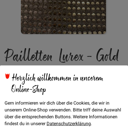
Zum
Pailletten Lurex - Gold
Anfang
der
Bildgalerie
springen
Verfügbarkeit
Auf Lager
Herzlich willkommen in unserem
€/METER
(Freie Eingabe)
Online-Shop
10,00 €
Menge
Gern informieren wir dich über die Cookies, die wir in
unserem Online-Shop verwenden. Bitte triff deine Auswahl
In den Warenkorb
über die entsprechenden Buttons. Weitere Informationen
findest du in unserer
Datenschutzerklärung
.