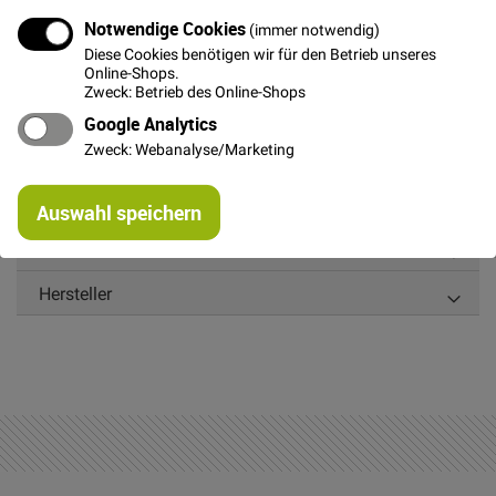
Notwendige Cookies
(immer notwendig)
Diese Cookies benötigen wir für den Betrieb unseres
Online-Shops.
Details
Zweck: Betrieb des Online-Shops
Google Analytics
Pannesamt - Samt-Dekostoff, elastisch, crushed und
Zweck: Webanalyse/Marketing
glänzend
Re
Auswahl speichern
mi
Or
Weitere Informationen
Hersteller