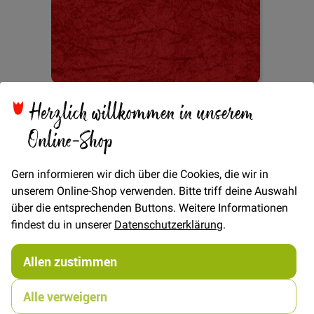
Zum
Herzlich willkommen in unserem
Pannesamt - Rot
Anfang
der
Online-Shop
Bildgalerie
springen
Gern informieren wir dich über die Cookies, die wir in
Verfügbarkeit
Auf Lager
unserem Online-Shop verwenden. Bitte triff deine Auswahl
€/METER
(Freie Eingabe)
über die entsprechenden Buttons. Weitere Informationen
6,00 €
findest du in unserer
Datenschutzerklärung
.
Menge
Allen zustimmen
In den Warenkorb
Alle verweigern