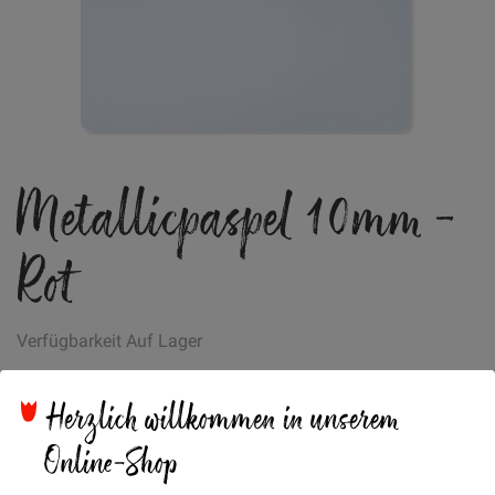
Zum
Metallicpaspel 10mm -
Anfang
der
Bildgalerie
Rot
springen
Verfügbarkeit
Auf Lager
€/METER
(Freie Eingabe)
Herzlich willkommen in unserem
2,50 €
Menge
Online-Shop