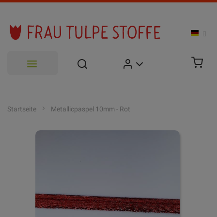
Zum
Inhalt
Startseite
Metallicpaspel 10mm - Rot
springen
Zum
Ende
der
Bildgalerie
springen