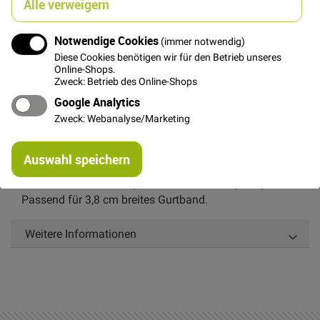
Alle verweigern
Notwendige Cookies
(immer notwendig)
In den Warenkorb
Diese Cookies benötigen wir für den Betrieb unseres
Online-Shops.
Zweck: Betrieb des Online-Shops
Google Analytics
Zweck: Webanalyse/Marketing
Details
Re
Auswahl speichern
mi
Große Plastikschnalle mit Mittelstift zum Verstellen
Or
von Gurten. Farbe: Rot, Aussenmaße: ca. 3,2 x 4,3 cm.
Passend für 3,8 cm breites Gurtband.
Weitere Informationen