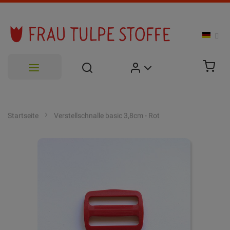
Zum
Inhalt
Startseite
Verstellschnalle basic 3,8cm - Rot
springen
Zum
Ende
der
Bildgalerie
springen