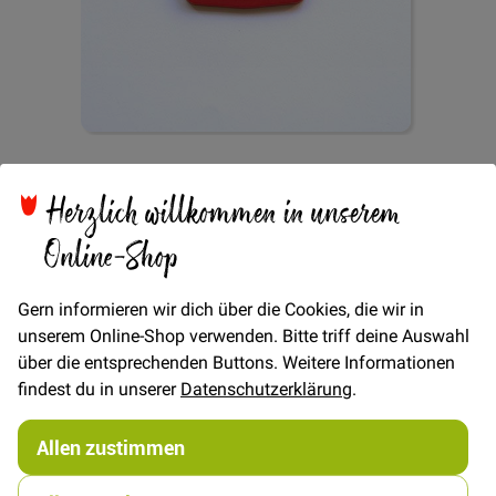
Zum
Verstellschnalle basic
Anfang
Herzlich willkommen in unserem
der
Bildgalerie
Online-Shop
3,8cm - Rot
springen
Gern informieren wir dich über die Cookies, die wir in
unserem Online-Shop verwenden. Bitte triff deine Auswahl
über die entsprechenden Buttons. Weitere Informationen
findest du in unserer
Datenschutzerklärung
.
Verfügbarkeit
Auf Lager
STÜCK
Allen zustimmen
0,80 €
Menge