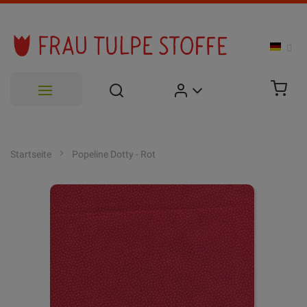
Zum
Inhalt
Startseite
Popeline Dotty - Rot
springen
Zum
Ende
der
Bildgalerie
springen