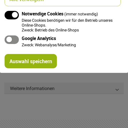
In den Warenkorb
Notwendige Cookies
(immer notwendig)
Diese Cookies benötigen wir für den Betrieb unseres
Online-Shops.
Zweck: Betrieb des Online-Shops
Details
Google Analytics
Zweck: Webanalyse/Marketing
Feiner, fester Baumwollstoff, geprüft nach OEKO-TEX®
Standard 100.
Re
Auswahl speichern
mi
Die unregelmäßigen Pünktchen sind ca. 1 mm groß.
Or
Weitere Informationen