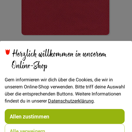
Zum
Popeline Dotty - Rot
Anfang
Herzlich willkommen in unserem
der
Bildgalerie
Online-Shop
springen
Gern informieren wir dich über die Cookies, die wir in
unserem Online-Shop verwenden. Bitte triff deine Auswahl
Verfügbarkeit
Auf Lager
über die entsprechenden Buttons. Weitere Informationen
€/METER
(Freie Eingabe)
findest du in unserer
Datenschutzerklärung
.
12,00 €
Menge
Allen zustimmen
Alle verweigern