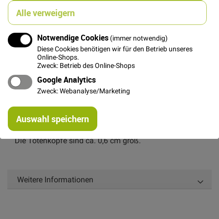
Alle verweigern
In den Warenkorb
Notwendige Cookies
(immer notwendig)
Diese Cookies benötigen wir für den Betrieb unseres
Online-Shops.
Zweck: Betrieb des Online-Shops
Google Analytics
Zweck: Webanalyse/Marketing
Details
Re
Feiner, fester Baumwollstoff, geprüft nach OEKO-TEX®
Auswahl speichern
mi
Standard 100.
Or
Die Totenköpfe sind ca. 0,6 cm groß.
Weitere Informationen