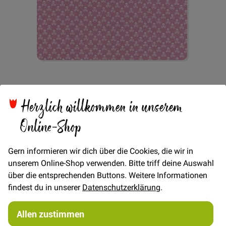
Zum
Popeline tiny Skulls -
Anfang
der
Herzlich willkommen in unserem
Bildgalerie
Rosa
springen
Online-Shop
Gern informieren wir dich über die Cookies, die wir in
unserem Online-Shop verwenden. Bitte triff deine Auswahl
über die entsprechenden Buttons. Weitere Informationen
Verfügbarkeit
Auf Lager
findest du in unserer
Datenschutzerklärung
.
€/METER
(Freie Eingabe)
Allen zustimmen
5,00 €
Menge
10,00 €