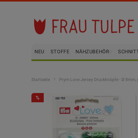
Zum
Inhalt
springen
NEU
STOFFE
NÄHZUBEHÖR
SCHNIT
Startseite
Prym Love Jersey Druckknöpfe - Ø 8mm, 
Zum
-64.03%
Ende
der
Bildgalerie
springen