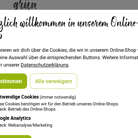
grün
zlich willkommen in unserem Online
Verfügbarkeit
Auf Lager
p
STÜCK
5,00 €
Menge
13,90 €
ieren wir dich über die Cookies, die wir in unserem Online-Shop
 deine Auswahl über die entsprechenden Buttons. Weitere Informa
in unserer
Datenschutzerklärung
.
In den Warenkorb
ustimmen
Alle verweigern
twendige Cookies
(immer notwendig)
se Cookies benötigen wir für den Betrieb unseres Online-Shops.
ck: Betrieb des Online-Shops
ogle Analytics
eck: Webanalyse/Marketing
ben: tannengrün, grün und hellgrün je 7 Stück. Die Druckknöpfe
n Tool eingearbeitet werden oder mit der Prym Variozange. Ei