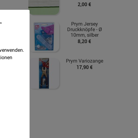
2,00 €
-
Prym Jersey
Druckknöpfe - Ø
10mm, silber
8,20 €
 verwenden.
tionen
Prym Variozange
17,90 €
ne
Realisiert