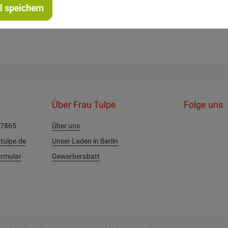
 speichern
Über Frau Tulpe
Folge uns
27865
Über uns
tulpe.de
Unser Laden in Berlin
rmular
Gewerberabatt