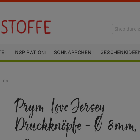
TE
INSPIRATION
SCHNÄPPCHEN
GESCHENKIDEE
grün
Prym Love Jersey
Druckknöpfe - Ø 8mm,