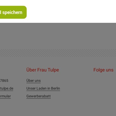
Rucksacks benutzen, wie Ihr im Detailbild sehen könnt. Unten in
 speichern
Über Frau Tulpe
Folge uns
27865
Über uns
tulpe.de
Unser Laden in Berlin
rmular
Gewerberabatt