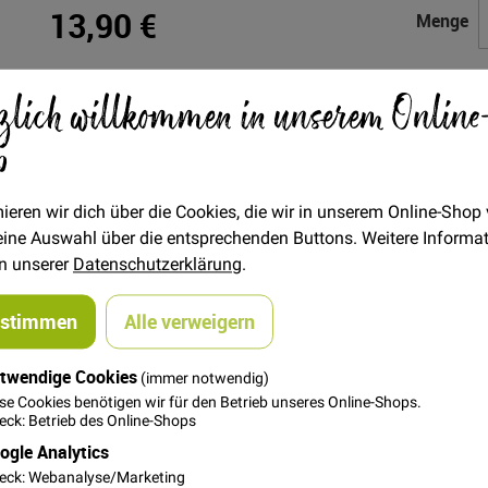
13,90 €
Menge
zlich willkommen in unserem Online
In den Warenkorb
p
ieren wir dich über die Cookies, die wir in unserem Online-Shop
 deine Auswahl über die entsprechenden Buttons. Weitere Informa
in unserer
Datenschutzerklärung
.
ustimmen
Alle verweigern
twendige Cookies
(immer notwendig)
se Cookies benötigen wir für den Betrieb unseres Online-Shops.
nnen mit einem Hammer und dem beiliegenden Tool eingearbei
ck: Betrieb des Online-Shops
er Rückseite.
ogle Analytics
eck: Webanalyse/Marketing