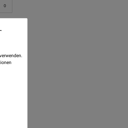
-
 verwenden.
tionen
tet