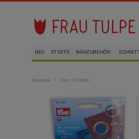
Zum
Inhalt
springen
NEU
STOFFE
NÄHZUBEHÖR
SCHNIT
Startseite
Ösen - Ø 14mm
Zum
Ende
der
Bildgalerie
springen