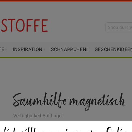
TE
INSPIRATION
SCHNÄPPCHEN
GESCHENKIDEE
Saumhilfe magnetisch
Verfügbarkeit
Auf Lager
STÜCK