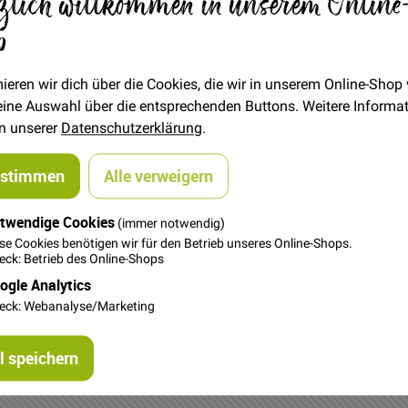
zlich willkommen in unserem Online
6,50 €
p
Menge
ieren wir dich über die Cookies, die wir in unserem Online-Shop
In den Warenkorb
 deine Auswahl über die entsprechenden Buttons. Weitere Informa
in unserer
Datenschutzerklärung
.
ustimmen
Alle verweigern
twendige Cookies
(immer notwendig)
se Cookies benötigen wir für den Betrieb unseres Online-Shops.
ck: Betrieb des Online-Shops
arallele Nähen zur Saumkante. Funktioniert nur, wenn die Stichpl
ogle Analytics
eck: Webanalyse/Marketing
 speichern