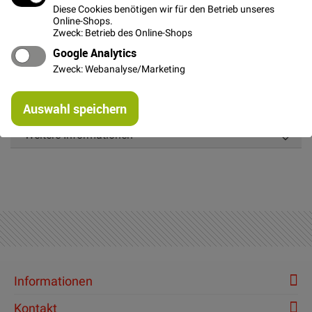
Diese Cookies benötigen wir für den Betrieb unseres
Online-Shops.
Zweck: Betrieb des Online-Shops
Google Analytics
Details
Zweck: Webanalyse/Marketing
Super praktische Wendenadel, zum wenden von engen
Re
Bändern oder Schläuchen. Länge ca. 24cm
Auswahl speichern
mi
Or
Weitere Informationen
Informationen
Kontakt