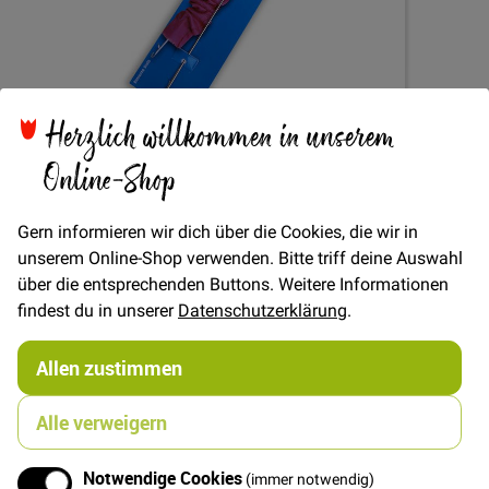
Herzlich willkommen in unserem
Zum
Online-Shop
Wendenadel
Anfang
der
Bildgalerie
Gern informieren wir dich über die Cookies, die wir in
springen
unserem Online-Shop verwenden. Bitte triff deine Auswahl
Verfügbarkeit
Auf Lager
über die entsprechenden Buttons. Weitere Informationen
findest du in unserer
Datenschutzerklärung
.
STÜCK
5,90 €
Menge
Allen zustimmen
Alle verweigern
In den Warenkorb
Notwendige Cookies
(immer notwendig)