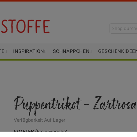
TE
INSPIRATION
SCHNÄPPCHEN
GESCHENKIDEE
Puppentrikot - Zartrosa
Verfügbarkeit
Auf Lager
€/METER
(Freie Eingabe)