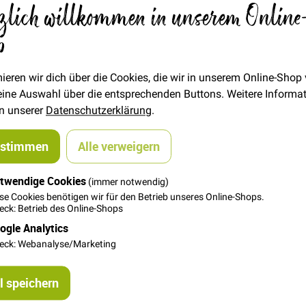
zlich willkommen in unserem Online
18,00 €
Menge
p
In den Warenkorb
ieren wir dich über die Cookies, die wir in unserem Online-Shop
 deine Auswahl über die entsprechenden Buttons. Weitere Informa
in unserer
Datenschutzerklärung
.
ustimmen
Alle verweigern
twendige Cookies
(immer notwendig)
se Cookies benötigen wir für den Betrieb unseres Online-Shops.
0% Baumwolle.
ck: Betrieb des Online-Shops
nderbar für Puppengesichter und -körper und kommt als Schlauch
ogle Analytics
eck: Webanalyse/Marketing
 speichern