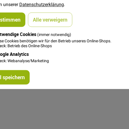
in unserer
Datenschutzerklärung
.
 Denim Stoffe färben aus.
ustimmen
Alle verweigern
en
Waschmaschine füllen, da es passieren kann, wenn die Maschin
twendige Cookies
(immer notwendig)
e Linien, entstehen.
se Cookies benötigen wir für den Betrieb unseres Online-Shops.
ck: Betrieb des Online-Shops
und komplett nass in die Waschmaschine tun.
ogle Analytics
eck: Webanalyse/Marketing
, nicht nass und zerknittert in der Maschine liegen lassen.
 speichern
e Waschfalten Bildung