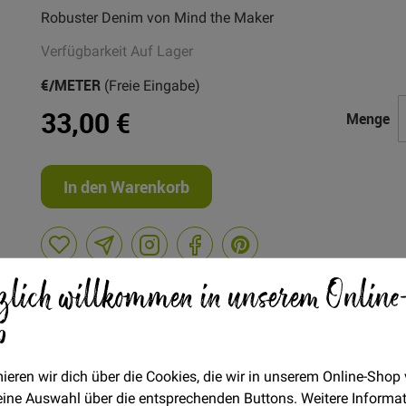
Robuster Denim von Mind the Maker
Verfügbarkeit
Auf Lager
€/METER
(Freie Eingabe)
33,00 €
Menge
In den Warenkorb
zlich willkommen in unserem Online
p
steller
r und robuster Denim, schöner Farbton - ideal für Hosen, Jacke
ieren wir dich über die Cookies, die wir in unserem Online-Shop
 deine Auswahl über die entsprechenden Buttons. Weitere Informa