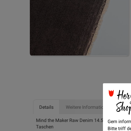
Zum
Anfang
der
Bildgalerie
springen
Her
Sho
Details
Weitere Informationen
Her
Mind the Maker Raw Denim 14.5 oz, sehr dicke
Gern inform
Taschen
Bitte triff