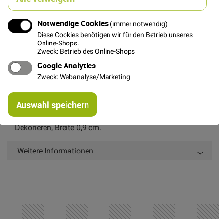
Bitte benachrichtigt mich per E-Mail wenn der Artikel wieder
Notwendige Cookies
(immer notwendig)
verfügbar ist
Diese Cookies benötigen wir für den Betrieb unseres
Online-Shops.
Zweck: Betrieb des Online-Shops
Google Analytics
Zweck: Webanalyse/Marketing
Details
Re
Auswahl speichern
Hellbraunes Web-/Ripsband mit feinem neonorangen
mi
Or
Zierstich an den Rändern zum Aufnähen und
Dekorieren, Breite 0,9 cm.
Weitere Informationen