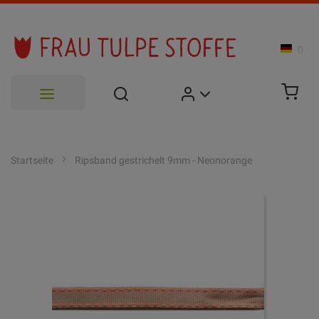
Zum
Inhalt
Startseite
Ripsband gestrichelt 9mm - Neonorange
springen
Zum
Ende
der
Bildgalerie
springen