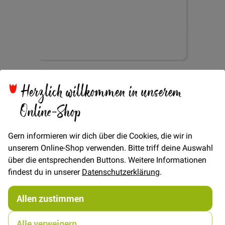
Zum
Ripsband gestrichelt
Anfang
Herzlich willkommen in unserem
der
Bildgalerie
Online-Shop
9mm - Neonorange
springen
Gern informieren wir dich über die Cookies, die wir in
unserem Online-Shop verwenden. Bitte triff deine Auswahl
über die entsprechenden Buttons. Weitere Informationen
findest du in unserer
Datenschutzerklärung
.
Verfügbarkeit
Nicht lieferbar
Allen zustimmen
1,00 €
Alle verweigern