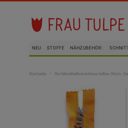
Zum
Inhalt
springen
NEU
STOFFE
NÄHZUBEHÖR
SCHNIT
Startseite
Riri Metallreißverschluss teilbar 30cm - 
Zum
Ende
der
Bildgalerie
springen