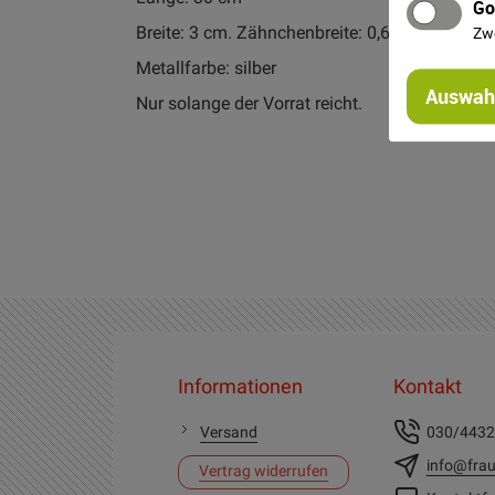
Go
Breite: 3 cm. Zähnchenbreite: 0,6 cm
Zw
Metallfarbe: silber
Auswahl
Nur solange der Vorrat reicht.
Informationen
Kontakt
Versand
030/443
info@frau
Vertrag widerrufen