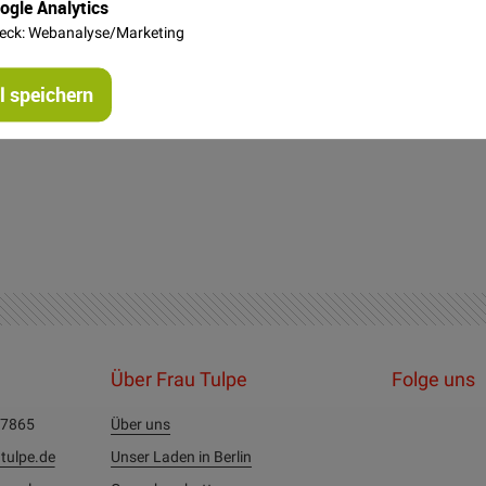
ogle Analytics
eck: Webanalyse/Marketing
 speichern
Über Frau Tulpe
Folge uns
27865
Über uns
tulpe.de
Unser Laden in Berlin