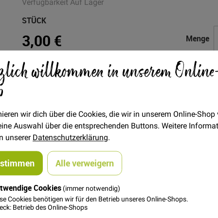
Verfügbarkeit
Auf Lager
STÜCK
3,00 €
Menge
zlich willkommen in unserem Online
In den Warenkorb
p
ieren wir dich über die Cookies, die wir in unserem Online-Shop
 deine Auswahl über die entsprechenden Buttons. Weitere Informa
in unserer
Datenschutzerklärung
.
ustimmen
Alle verweigern
n Riri aus der Schweiz. Durch die polierte Kette gleitet der Zippe
nen und Schließen.
twendige Cookies
(immer notwendig)
se Cookies benötigen wir für den Betrieb unseres Online-Shops.
en schönen Nähprojekten!
ck: Betrieb des Online-Shops