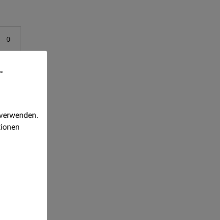
-
 verwenden.
tionen
r