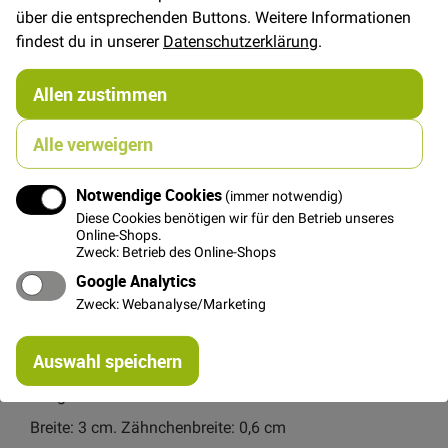
über die entsprechenden Buttons. Weitere Informationen
findest du in unserer
Datenschutzerklärung
.
In den Warenkorb
Allen zustimmen
Alle verweigern
Notwendige Cookies
(immer notwendig)
Details
Diese Cookies benötigen wir für den Betrieb unseres
Online-Shops.
Hochwertiger, teilbarer Metallreißverschluss von Riri
Zweck: Betrieb des Online-Shops
aus der Schweiz. Durch die polierte Kette gleitet der
Google Analytics
Zipper besonders gut und vehakt sich nicht beim
Zweck: Webanalyse/Marketing
Öffnen und Schließen.
Ein edles Detail an Tasche, Jacken und anderen
Re
Auswahl speichern
schönen Nähprojekten!
mi
Or
Länge: 45 cm
Breite: 3 cm. Zähnchenbreite: 0,6 cm