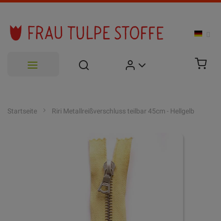
Zum
Inhalt
Startseite
Riri Metallreißverschluss teilbar 45cm - Hellgelb
springen
Zum
Ende
der
Bildgalerie
springen