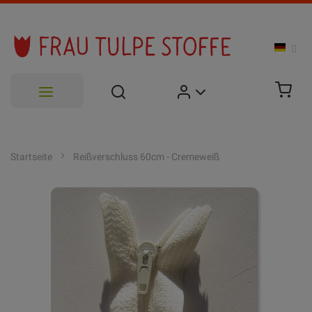
Zum
Inhalt
Startseite
Reißverschluss 60cm - Cremeweiß
springen
Zum
Ende
der
Bildgalerie
springen