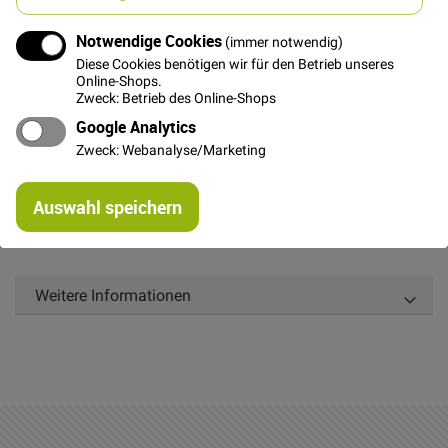
In den Warenkorb
Notwendige Cookies
(immer notwendig)
Diese Cookies benötigen wir für den Betrieb unseres
Online-Shops.
Zweck: Betrieb des Online-Shops
Google Analytics
Details
Zweck: Webanalyse/Marketing
Reißverschluss, nicht teilbar, 60cm lang, creme
Re
Auswahl speichern
mi
Or
Weitere Informationen