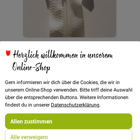
Zum
Reißverschluss 60cm -
Anfang
Herzlich willkommen in unserem
der
Online-Shop
Bildgalerie
Cremeweiß
springen
Gern informieren wir dich über die Cookies, die wir in
unserem Online-Shop verwenden. Bitte triff deine Auswahl
Verfügbarkeit
Auf Lager
über die entsprechenden Buttons. Weitere Informationen
findest du in unserer
Datenschutzerklärung
.
STÜCK
5,00 €
Menge
Allen zustimmen
Alle verweigern