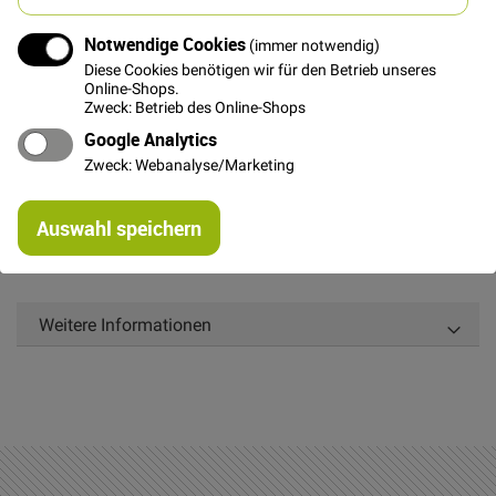
In den Warenkorb
Notwendige Cookies
(immer notwendig)
Diese Cookies benötigen wir für den Betrieb unseres
Online-Shops.
Zweck: Betrieb des Online-Shops
Google Analytics
Details
Zweck: Webanalyse/Marketing
Reißverschluss, nicht teilbar, 55cm lang, grün
Re
Auswahl speichern
mi
Or
Weitere Informationen