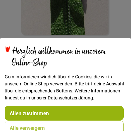
Zum
Reißverschluss 55cm -
Herzlich willkommen in unserem
Anfang
der
Online-Shop
Bildgalerie
Grün
springen
Gern informieren wir dich über die Cookies, die wir in
unserem Online-Shop verwenden. Bitte triff deine Auswahl
Verfügbarkeit
Auf Lager
über die entsprechenden Buttons. Weitere Informationen
findest du in unserer
Datenschutzerklärung
.
STÜCK
2,00 €
Menge
Allen zustimmen
4,00 €
Alle verweigern