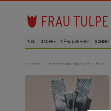
Zum
Inhalt
springen
NEU
STOFFE
NÄHZUBEHÖR
SCHNIT
Startseite
Reißverschluss teilbar 60cm - Hellblau
Zum
Ende
der
Bildgalerie
springen