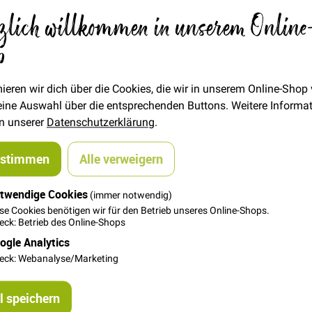
Verfügbarkeit
Auf Lager
zlich willkommen in unserem Online
STÜCK
p
5,00 €
Menge
ieren wir dich über die Cookies, die wir in unserem Online-Shop
 deine Auswahl über die entsprechenden Buttons. Weitere Informa
In den Warenkorb
in unserer
Datenschutzerklärung
.
ustimmen
Alle verweigern
twendige Cookies
(immer notwendig)
se Cookies benötigen wir für den Betrieb unseres Online-Shops.
ck: Betrieb des Online-Shops
ogle Analytics
ken oder Taschen, 60cm lang, hellblau
eck: Webanalyse/Marketing
 speichern