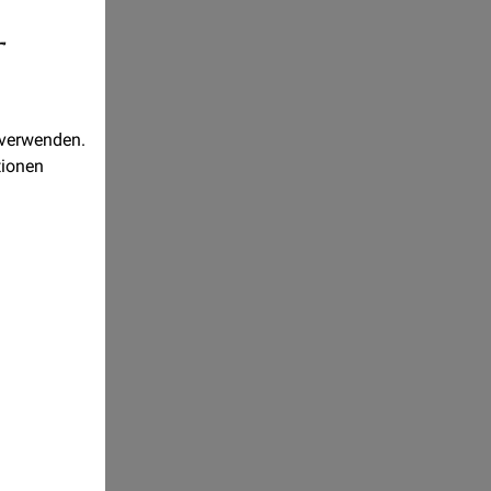
-
 verwenden.
tionen
Realisiert
mit