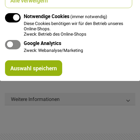
Alle verweigern
In den Warenkorb
Notwendige Cookies
(immer notwendig)
Diese Cookies benötigen wir für den Betrieb unseres
Online-Shops.
Zweck: Betrieb des Online-Shops
Google Analytics
Details
Zweck: Webanalyse/Marketing
teilbarer Reißverschluss zum Beispiel für Jacken oder
Re
Taschen, 60cm lang, rot
Auswahl speichern
mi
Or
Weitere Informationen