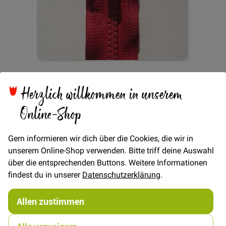
Zum
Reißverschluss teilbar
Anfang
Herzlich willkommen in unserem
der
Bildgalerie
Online-Shop
60cm - Rot
springen
Gern informieren wir dich über die Cookies, die wir in
unserem Online-Shop verwenden. Bitte triff deine Auswahl
Verfügbarkeit
Auf Lager
über die entsprechenden Buttons. Weitere Informationen
findest du in unserer
Datenschutzerklärung
.
STÜCK
5,00 €
Menge
Allen zustimmen