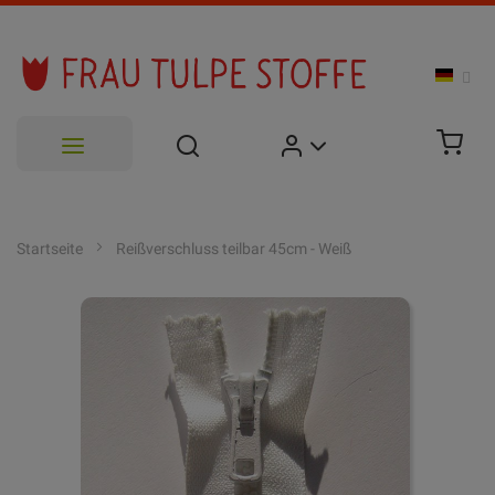
Zum
Inhalt
Startseite
Reißverschluss teilbar 45cm - Weiß
springen
Zum
Ende
der
Bildgalerie
springen