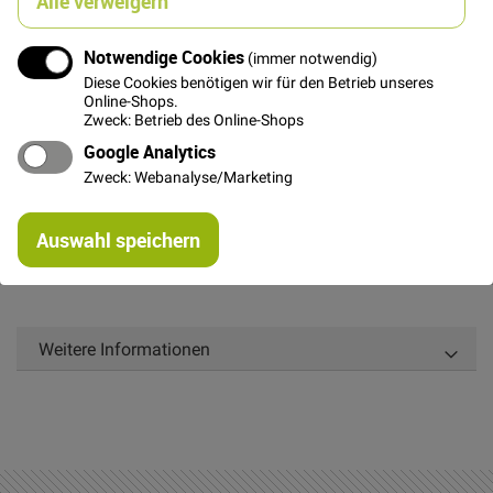
Alle verweigern
In den Warenkorb
Notwendige Cookies
(immer notwendig)
Diese Cookies benötigen wir für den Betrieb unseres
Online-Shops.
Zweck: Betrieb des Online-Shops
Google Analytics
Details
Zweck: Webanalyse/Marketing
teilbarer Reißverschluss zum Beispiel für Jacken oder
Re
Taschen, 45cm lang, weiß
Auswahl speichern
mi
Or
Weitere Informationen