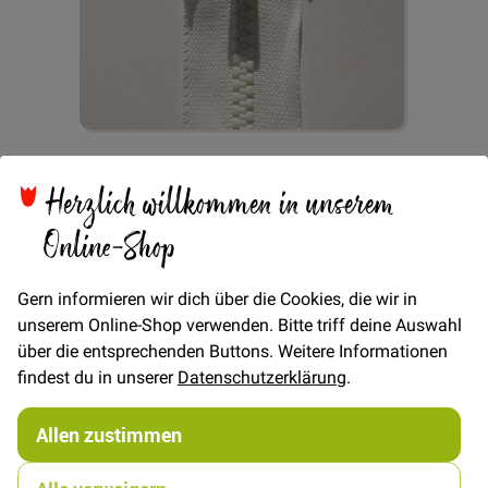
Zum
Reißverschluss teilbar
Anfang
Herzlich willkommen in unserem
der
Bildgalerie
Online-Shop
45cm - Weiß
springen
Gern informieren wir dich über die Cookies, die wir in
unserem Online-Shop verwenden. Bitte triff deine Auswahl
Verfügbarkeit
Auf Lager
über die entsprechenden Buttons. Weitere Informationen
findest du in unserer
Datenschutzerklärung
.
STÜCK
4,00 €
Menge
Allen zustimmen