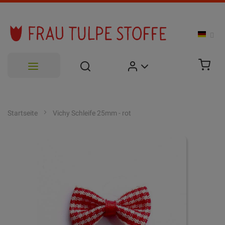
Zum
Inhalt
Startseite
Vichy Schleife 25mm - rot
springen
Zum
Ende
der
Bildgalerie
springen