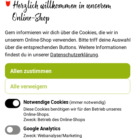
Herzlich willkommen in unserem
In den Warenkorb
Online-Shop
Gern informieren wir dich über die Cookies, die wir in
unserem Online-Shop verwenden. Bitte triff deine Auswahl
Details
über die entsprechenden Buttons. Weitere Informationen
findest du in unserer
Datenschutzerklärung
.
Die Schleife lässt sich wunderbar aufnähen und hat
einen sehr niedlichen Effekt. Ob auf Strickjacken, T-
Shirts, Babymützen, Taschen etc. Ein Schleifchen
Allen zustimmen
findet immer sein Plätzchen.
Alle verweigern
Maße Schleife: Breite ca. 2,5 cm, Höhe 1 cm
Farbe: Zweifarbig: Rot-Creme Vichy
Notwendige Cookies
(immer notwendig)
Aufnähen: Die Schleife lässt sich schnell mit ein paar
Diese Cookies benötigen wir für den Betrieb unseres
Stichen aufnähen.
Online-Shops.
Zweck: Betrieb des Online-Shops
Weitere Informationen
Google Analytics
Zweck: Webanalyse/Marketing