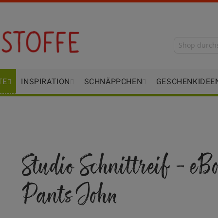
TE
INSPIRATION
SCHNÄPPCHEN
GESCHENKIDEE
Studio Schnittreif - eB
Pants John