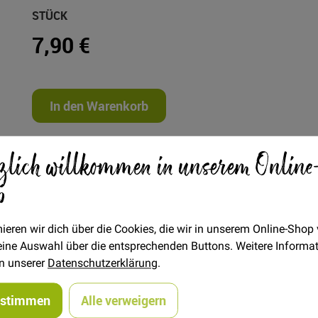
STÜCK
7,90 €
In den Warenkorb
zlich willkommen in unserem Online
p
ieren wir dich über die Cookies, die wir in unserem Online-Shop
 deine Auswahl über die entsprechenden Buttons. Weitere Informa
in unserer
Datenschutzerklärung
.
er zum Selberdrucken im A4- und Originalformat
ustimmen
Alle verweigern
en! JOHN ist eine bequeme Pants, die jede Menge Spielraum für