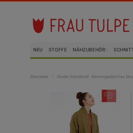
Zum
Inhalt
springen
NEU
STOFFE
NÄHZUBEHÖR
SCHNIT
Startseite
Studio Schnittreif - Kimonojacke Frau Sin
Zum
Ende
der
Bildgalerie
springen