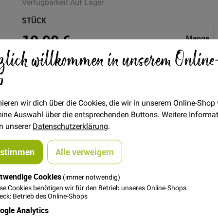
Verfügbarkeit
Auf Lager
STÜCK
10,90 €
Menge
zlich willkommen in unserem Online
p
In den Warenkorb
ieren wir dich über die Cookies, die wir in unserem Online-Shop
 deine Auswahl über die entsprechenden Buttons. Weitere Informa
in unserer
Datenschutzerklärung
.
ustimmen
Alle verweigern
twendige Cookies
(immer notwendig)
acke im Kimonostyle. Mit überschnittenen Schultern, weiten Ärme
se Cookies benötigen wir für den Betrieb unseres Online-Shops.
ck: Betrieb des Online-Shops
chrägen in den Seitennähten mitgefassten Taschen, ist sie max
ogle Analytics