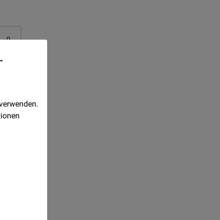
-
 verwenden.
tionen
ln in
imal