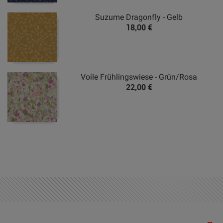
Suzume Dragonfly - Gelb
18,00 €
Voile Frühlingswiese - Grün/Rosa
22,00 €