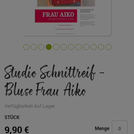
Zum
Studio Schnittreif -
Anfang
der
Bildgalerie
Bluse Frau Aiko
springen
Verfügbarkeit
Auf Lager
STÜCK
9,90 €
Menge