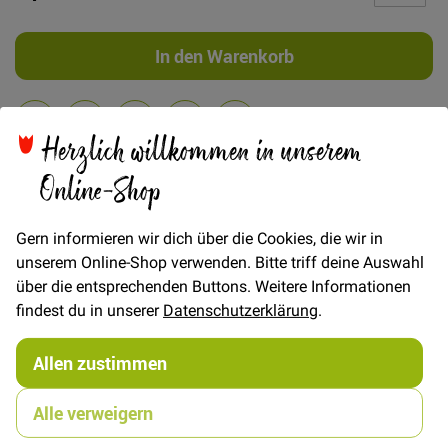
In den Warenkorb
Herzlich willkommen in unserem
Online-Shop
Details
Moderne kurze Bluse in den Größen XXS - L von fritzi
Gern informieren wir dich über die Cookies, die wir in
schnittreif
unserem Online-Shop verwenden. Bitte triff deine Auswahl
MATERIALEMPFEHLUNG: Es eignet sich leichte
über die entsprechenden Buttons. Weitere Informationen
Webware wie Voile, Viskose oder Batist.
findest du in unserer
Datenschutzerklärung
.
Da manche Materialien nach dem Waschen einlaufen,
empfehlen wir nur vorgewaschene Stoffe zu
Allen zustimmen
verarbeiten!
Alle verweigern
Frau Aiko ist eine moderne, kurze Bluse mit lockerem
Sitz, überschnittenen Schultern und großen,