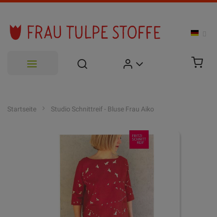
Zum
Inhalt
Startseite
Studio Schnittreif - Bluse Frau Aiko
springen
Zum
Ende
der
Bildgalerie
springen