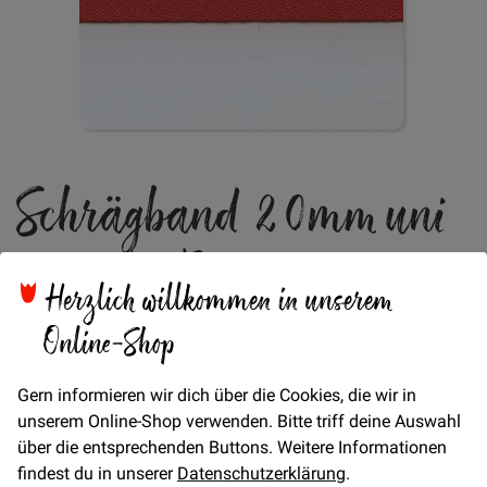
Zum
Schrägband 20mm uni
Anfang
der
Bildgalerie
- 465 - Rot
springen
Herzlich willkommen in unserem
Online-Shop
Verfügbarkeit
Auf Lager
€/METER
(Freie Eingabe)
Gern informieren wir dich über die Cookies, die wir in
1,30 €
Menge
unserem Online-Shop verwenden. Bitte triff deine Auswahl
über die entsprechenden Buttons. Weitere Informationen
findest du in unserer
Datenschutzerklärung
.