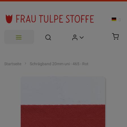
Zum
Inhalt
Startseite
Schrägband 20mm uni - 465 - Rot
springen
Zum
Ende
der
Bildgalerie
springen