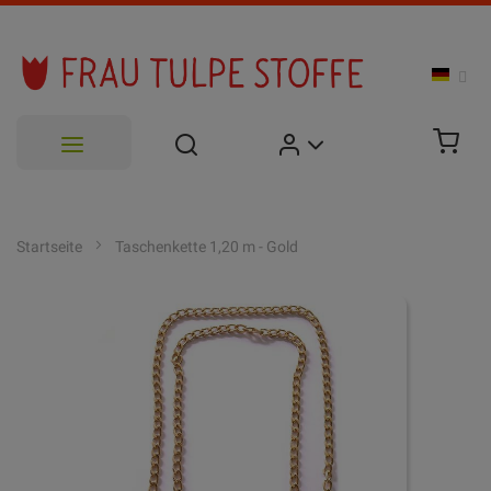
Zum
Inhalt
Startseite
Taschenkette 1,20 m - Gold
springen
Zum
Ende
der
Bildgalerie
springen