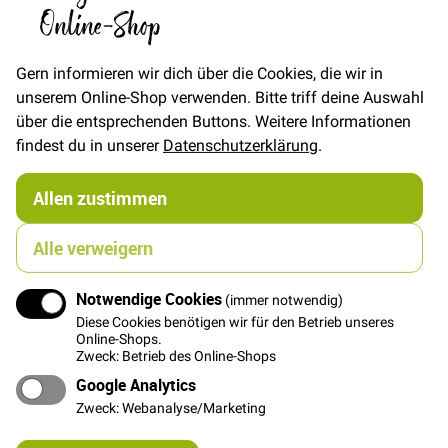
Online-Shop
In den Warenkorb
Gern informieren wir dich über die Cookies, die wir in
unserem Online-Shop verwenden. Bitte triff deine Auswahl
über die entsprechenden Buttons. Weitere Informationen
findest du in unserer
Datenschutzerklärung
.
Details
Allen zustimmen
1 ca. 1,20 m lange Metallkette mit zwei
Alle verweigern
Karabinerhaken, super als stylischer Henkel für
Taschen!
Notwendige Cookies
(immer notwendig)
Für die hübsche Tasche in den Bildern hat unsere
Diese Cookies benötigen wir für den Betrieb unseres
Online-Shops.
Kollegin folgendes Material verwendet:
Nuno
Zweck: Betrieb des Online-Shops
Flower - Dunkelblau
Sakura Stars - Grün
und
Fish
Google Analytics
& Flower - Dunkelblau
. Der Schnitt ist eine
Variation der beliebten
Foksa von Hansedelli
.
Zweck: Webanalyse/Marketing