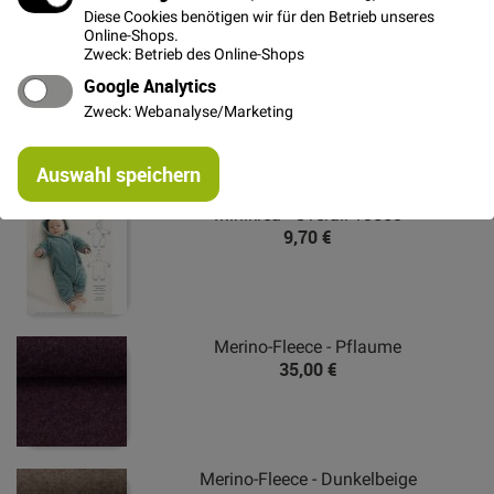
Diese Cookies benötigen wir für den Betrieb unseres
Weitere Informationen
Online-Shops.
Zweck: Betrieb des Online-Shops
Hersteller
Google Analytics
Zweck: Webanalyse/Marketing
Das könnte Dich auch interessieren
Re
Auswahl speichern
mi
Or
Minikrea - Overall 10550
9,70 €
Merino-Fleece - Pflaume
35,00 €
Merino-Fleece - Dunkelbeige