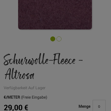
Zum
Schurwolle-Fleece -
Anfang
der
Bildgalerie
Altrosa
springen
Verfügbarkeit
Auf Lager
€/METER
(Freie Eingabe)
29,00 €
Menge