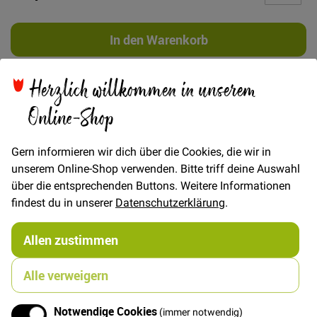
In den Warenkorb
Herzlich willkommen in unserem
Online-Shop
Details
Gern informieren wir dich über die Cookies, die wir in
Schurwolle-Fleece ist dick, weich und kuschelig,
unserem Online-Shop verwenden. Bitte triff deine Auswahl
wunderbar geeignet für Baby- und Kindersachen, sowie
über die entsprechenden Buttons. Weitere Informationen
Pullis, Cardigans, Mützchen und ähnliche Projekten für
findest du in unserer
Datenschutzerklärung
.
die kalte Jahreszeit.
Zur Pflege wird empfohlen: kalt waschen mit flüssigen
Allen zustimmen
Fein-/bzw. Wollmaschmittel, anschließend in Form
bringen und trocknen lassen. Mit Einsprung von ca.
Alle verweigern
10%. ist zu rechnen
Notwendige Cookies
(immer notwendig)