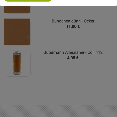
Or
Bündchen dünn - Ocker
11,00 €
Gütermann Allesnäher - Col. 412
4,95 €