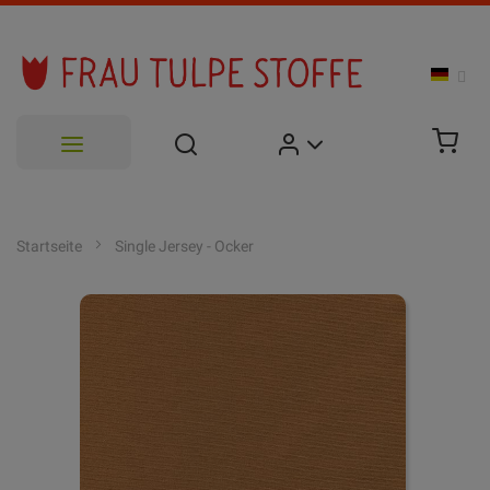
Zum
Inhalt
Startseite
Single Jersey - Ocker
springen
Zum
Ende
der
Bildgalerie
springen