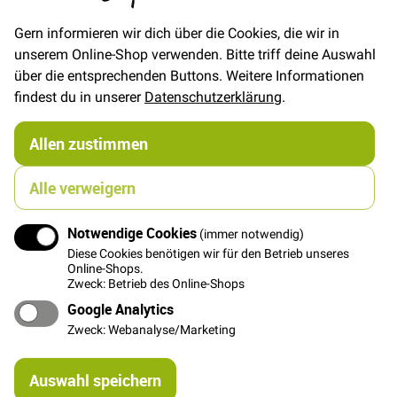
Gern informieren wir dich über die Cookies, die wir in
unserem Online-Shop verwenden. Bitte triff deine Auswahl
Details
über die entsprechenden Buttons. Weitere Informationen
findest du in unserer
Datenschutzerklärung
.
Der schöne Jersey ist fest, elastisch und dabei
angenehm weich und dünn.
Allen zustimmen
Er ist wunderbar für T-Shirts oder Kinderbekleidung
geeignet.
Alle verweigern
Notwendige Cookies
(immer notwendig)
Weitere Informationen
Diese Cookies benötigen wir für den Betrieb unseres
Online-Shops.
Zweck: Betrieb des Online-Shops
Google Analytics
Das könnte Dich auch interessieren
Zweck: Webanalyse/Marketing
Sweat Uni - Ocker
Re
Auswahl speichern
15,00 €
mi