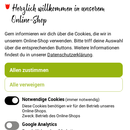
Herzlich willkommen in unserem
Online-Shop
Details
Gern informieren wir dich über die Cookies, die wir in
Solufix ist ein selbstklebendes und
wasserlösliches Stickvlies auf einem
unserem Online-Shop verwenden. Bitte triff deine Auswahl
Trägerpapier
über die entsprechenden Buttons. Weitere Informationen
Eigenschaften
findest du in unserer
Datenschutzerklärung
.
- selbsthaftend
Allen zustimmen
- kaltwasserlöslich
Gewicht: 67 g/m²
Alle verweigern
Verwendung für:
Alle Maschinen-Stickereien, Handstickereien, neue
Notwendige Cookies
(immer notwendig)
kreative Techniken sowie als ideale Nähhilfe für Mini-
Diese Cookies benötigen wir für den Betrieb unseres
Quilts. Alle Stoffe und textile Materialien, die waschbar
Online-Shops.
Zweck: Betrieb des Online-Shops
und nähbar sind, besonders für elastische Stoffe.
Vorteile des Produkts:
Google Analytics