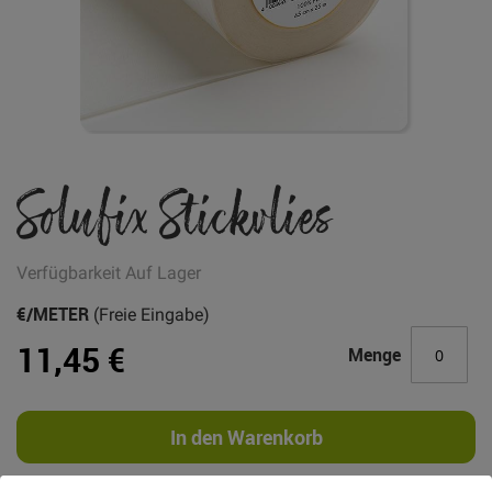
Zum
Solufix Stickvlies
Anfang
der
Bildgalerie
springen
Verfügbarkeit
Auf Lager
€/METER
(Freie Eingabe)
11,45 €
Menge
In den Warenkorb