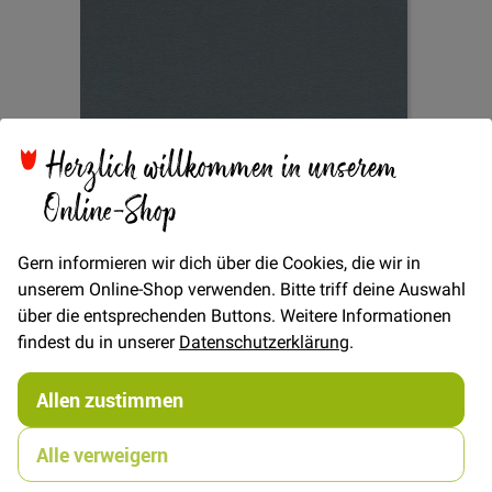
Herzlich willkommen in unserem
Zum
Sweat Uni - Mineral
Anfang
Online-Shop
der
Bildgalerie
springen
Gern informieren wir dich über die Cookies, die wir in
Verfügbarkeit
Auf Lager
unserem Online-Shop verwenden. Bitte triff deine Auswahl
€/METER
(Freie Eingabe)
über die entsprechenden Buttons. Weitere Informationen
findest du in unserer
Datenschutzerklärung
.
15,00 €
Menge
Allen zustimmen
In den Warenkorb
Alle verweigern