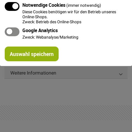
Notwendige Cookies
(immer notwendig)
Diese Cookies benötigen wir für den Betrieb unseres
Online-Shops.
Zweck: Betrieb des Online-Shops
Details
Google Analytics
Dieser dünne Sweatshirtstoff ist sehr elastisch und auf
Zweck: Webanalyse/Marketing
der Innenseite richtig schön weich.
Re
Bitte benutze beim Verarbeiten von Sweat unbedingt
Auswahl speichern
mi
eine Jerseynadel!
Or
Weitere Informationen