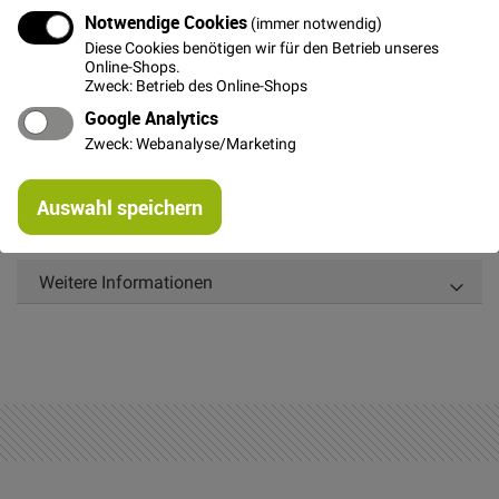
In den Warenkorb
Notwendige Cookies
(immer notwendig)
Diese Cookies benötigen wir für den Betrieb unseres
Online-Shops.
Zweck: Betrieb des Online-Shops
Google Analytics
Zweck: Webanalyse/Marketing
Details
Re
Gehäkelte türkisfarbene Spitze zum Aufnähen und
Auswahl speichern
mi
Dekorieren, ca. 1,5 cm breit
Or
Weitere Informationen