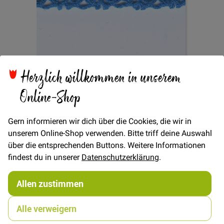
Zum
Herzlich willkommen in unserem
Spitze uni 15mm -
Anfang
Online-Shop
der
Bildgalerie
Türkis
springen
Gern informieren wir dich über die Cookies, die wir in
unserem Online-Shop verwenden. Bitte triff deine Auswahl
über die entsprechenden Buttons. Weitere Informationen
Verfügbarkeit
Auf Lager
findest du in unserer
Datenschutzerklärung
.
€/METER
(Freie Eingabe)
Allen zustimmen
1,50 €
Menge
Alle verweigern