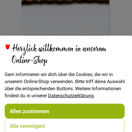
Zum
Herzlich willkommen in unserem
Spitze Blümchen 11mm
Anfang
der
Online-Shop
Bildgalerie
- Braun
springen
Gern informieren wir dich über die Cookies, die wir in
unserem Online-Shop verwenden. Bitte triff deine Auswahl
über die entsprechenden Buttons. Weitere Informationen
Verfügbarkeit
Auf Lager
findest du in unserer
Datenschutzerklärung
.
€/METER
(Freie Eingabe)
Allen zustimmen
1,00 €
Menge
1,50 €
Alle verweigern