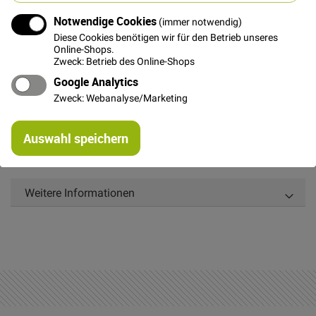
In den Warenkorb
Notwendige Cookies
(immer notwendig)
Diese Cookies benötigen wir für den Betrieb unseres
Online-Shops.
Zweck: Betrieb des Online-Shops
Google Analytics
Details
Zweck: Webanalyse/Marketing
Re
Spitze in braun zum Aufnähen und Dekorieren. Breite
Auswahl speichern
mi
ca. 1,1 cm.Toll als Abschluss an Rock- oder
Or
Kleidersaum oder als Zierborte auf einem Kissen.
Weitere Informationen