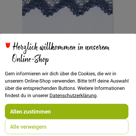
Zum
Herzlich willkommen in unserem
Spitze Zickzack 35mm -
Anfang
Online-Shop
der
Bildgalerie
Blau/Weiss
springen
Gern informieren wir dich über die Cookies, die wir in
unserem Online-Shop verwenden. Bitte triff deine Auswahl
über die entsprechenden Buttons. Weitere Informationen
Verfügbarkeit
Auf Lager
findest du in unserer
Datenschutzerklärung
.
€/METER
(Freie Eingabe)
Allen zustimmen
3,50 €
Menge
Alle verweigern