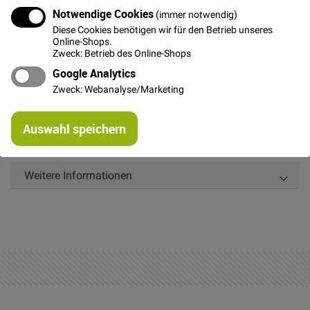
In den Warenkorb
Notwendige Cookies
(immer notwendig)
Diese Cookies benötigen wir für den Betrieb unseres
Online-Shops.
Zweck: Betrieb des Online-Shops
Google Analytics
Zweck: Webanalyse/Marketing
Details
Re
Gewebte Spitze zum Aufnähen und Dekorieren z.B. an
Auswahl speichern
mi
Rock- oder Kleidsaum. Breite ca. 3,5 cm.
Or
Weitere Informationen