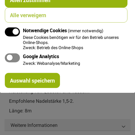
In den Warenkorb
Alle verweigern
Notwendige Cookies
(immer notwendig)
Diese Cookies benötigen wir für den Betrieb unseres
Details
Online-Shops.
Zweck: Betrieb des Online-Shops
Das Sticktwist - Stranded Mouline von Anchor ist ein 6-
Google Analytics
fädiges Baumwoll-Stickgarn. Jeder der 6 Einzelfäden
Zweck: Webanalyse/Marketing
ist 2-fach gezwirnt.
Re
Ideal geeignet für Kreuzstich, Buntstickerei,
Auswahl speichern
mi
Straminstickerei und vielem mehr, wie z.B zur
Or
Herstellung von Quasten und Tasseln.
Empfohlene Nadelstärke 1,5-2.
Länge: 8m
Weitere Informationen