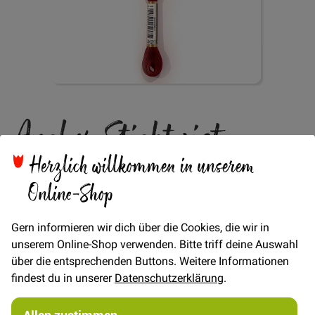
Zum
Anchor Sticktwist -
Anfang
der
Bildgalerie
Bordeaux 20
Herzlich willkommen in unserem
springen
Online-Shop
Verfügbarkeit
Auf Lager
Gern informieren wir dich über die Cookies, die wir in
STÜCK
unserem Online-Shop verwenden. Bitte triff deine Auswahl
über die entsprechenden Buttons. Weitere Informationen
1,80 €
Menge
findest du in unserer
Datenschutzerklärung
.
Allen zustimmen