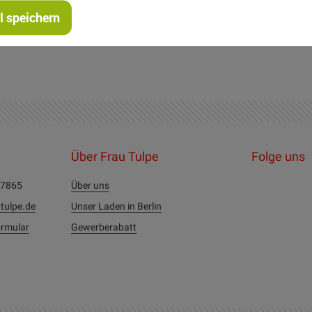
 speichern
Über Frau Tulpe
Folge uns
27865
Über uns
tulpe.de
Unser Laden in Berlin
rmular
Gewerberabatt