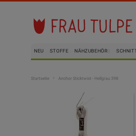
Zum
Inhalt
springen
NEU
STOFFE
NÄHZUBEHÖR
SCHNIT
Startseite
Anchor Sticktwist - Hellgrau 398
Zum
Ende
der
Bildgalerie
springen