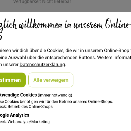
Verfügbarkeit
Nicht lieferbar
zlich willkommen in unserem Online
1,80 €
p
Bitte benachrichtigt mich per E-Mail wenn der Artikel wied
verfügbar ist
ieren wir dich über die Cookies, die wir in unserem Online-Shop
 deine Auswahl über die entsprechenden Buttons. Weitere Informa
in unserer
Datenschutzerklärung
.
ustimmen
Alle verweigern
twendige Cookies
(immer notwendig)
st ein 6-fädiges Baumwoll-Stickgarn. Jeder der 6 Einzelfäden is
se Cookies benötigen wir für den Betrieb unseres Online-Shops.
ck: Betrieb des Online-Shops
ogle Analytics
Straminstickerei und vielem mehr, wie z.B zur Herstellung von Qua
eck: Webanalyse/Marketing