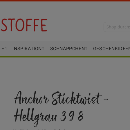
TE
INSPIRATION
SCHNÄPPCHEN
GESCHENKIDEE
Anchor Sticktwist -
Hellgrau 398