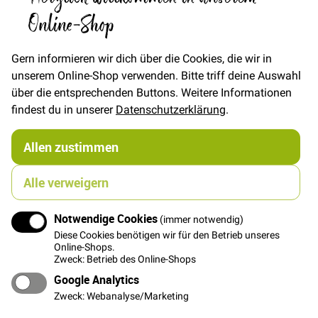
Online-Shop
FAT QUARTER
(ca. 50 x 55 cm)
Gern informieren wir dich über die Cookies, die wir in
7,00 €
unserem Online-Shop verwenden. Bitte triff deine Auswahl
über die entsprechenden Buttons. Weitere Informationen
findest du in unserer
Datenschutzerklärung
.
In den Warenkorb
Allen zustimmen
Alle verweigern
Details
Notwendige Cookies
(immer notwendig)
Diese Cookies benötigen wir für den Betrieb unseres
Fester Japanischer Baumwollstoff mit eingewebter
Online-Shops.
Zweck: Betrieb des Online-Shops
Struktur und klassischem Kraniche Motiv.
Google Analytics
Ein Kranich ist ca. 8m x 10cm groß
Zweck: Webanalyse/Marketing