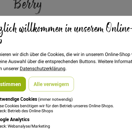
Berry
Verfügbarkeit
Auf Lager
zlich willkommen in unserem Online
€/METER
(Freie Eingabe)
p
27,00 €
Menge
ieren wir dich über die Cookies, die wir in unserem Online-Shop
 deine Auswahl über die entsprechenden Buttons. Weitere Informa
In den Warenkorb
in unserer
Datenschutzerklärung
.
ustimmen
Alle verweigern
twendige Cookies
(immer notwendig)
se Cookies benötigen wir für den Betrieb unseres Online-Shops.
ck: Betrieb des Online-Shops
ogle Analytics
ell und Elasthan. Schwerer Fall und weicher Griff - ein toller 
eck: Webanalyse/Marketing