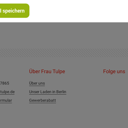
 speichern
Über Frau Tulpe
Folge uns
27865
Über uns
tulpe.de
Unser Laden in Berlin
rmular
Gewerberabatt