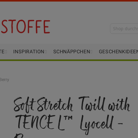
TE
INSPIRATION
SCHNÄPPCHEN
GESCHENKIDEE
Berry
Soft Stretch Twill with
TENCEL™ Lyocell -