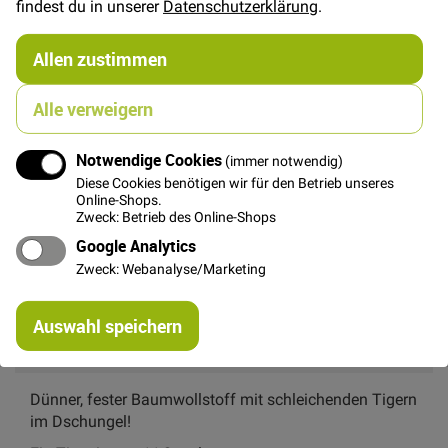
€/Meter
(Freie Eingabe)
findest du in unserer
Datenschutzerklärung
.
gruppiertes
20,00 €
Produkt
Allen zustimmen
Alle verweigern
FAT QUARTER
(ca. 50 x 55 cm)
6,00 €
Notwendige Cookies
(immer notwendig)
Diese Cookies benötigen wir für den Betrieb unseres
Online-Shops.
Zweck: Betrieb des Online-Shops
In den Warenkorb
Google Analytics
Zweck: Webanalyse/Marketing
Re
Auswahl speichern
mi
Or
Details
Dünner, fester Baumwollstoff mit schleichenden Tigern
im Dschungel!