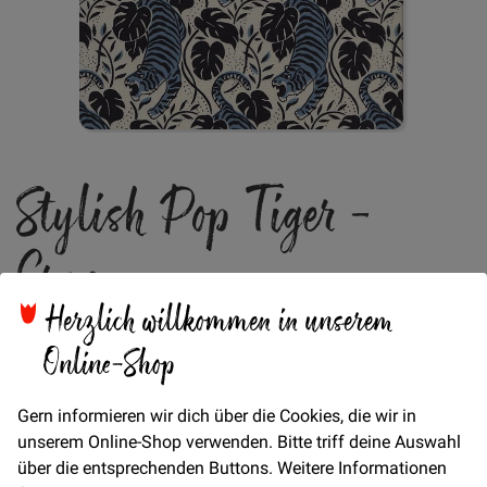
Zum
Stylish Pop Tiger -
Anfang
der
Bildgalerie
Creme
springen
Herzlich willkommen in unserem
Online-Shop
Verfügbarkeit
Auf Lager
Gern informieren wir dich über die Cookies, die wir in
unserem Online-Shop verwenden. Bitte triff deine Auswahl
Artikel
über die entsprechenden Buttons. Weitere Informationen
für