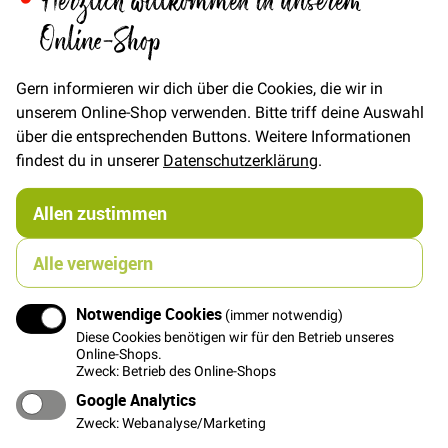
Herzlich willkommen in unserem
Artikel
Online-Shop
für
€/Meter
(Freie Eingabe)
gruppiertes
18,00 €
Produkt
Gern informieren wir dich über die Cookies, die wir in
unserem Online-Shop verwenden. Bitte triff deine Auswahl
über die entsprechenden Buttons. Weitere Informationen
FAT QUARTER
(ca. 50 x 55 cm)
findest du in unserer
Datenschutzerklärung
.
5,00 €
Allen zustimmen
In den Warenkorb
Alle verweigern
Notwendige Cookies
(immer notwendig)
Diese Cookies benötigen wir für den Betrieb unseres
Online-Shops.
Zweck: Betrieb des Online-Shops
Details
Google Analytics
Zweck: Webanalyse/Marketing
Kleine Libellen in creme und flieder, Libelle ca. 1,3 x 1,5