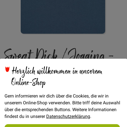
Zum
Sweat Dick / Jogging -
Anfang
der
Bildgalerie
Mittelblau
springen
Herzlich willkommen in unserem
Online-Shop
Verfügbarkeit
Auf Lager
Gern informieren wir dich über die Cookies, die wir in
€/METER
(Freie Eingabe)
unserem Online-Shop verwenden. Bitte triff deine Auswahl
17,00 €
Menge
über die entsprechenden Buttons. Weitere Informationen
findest du in unserer
Datenschutzerklärung
.